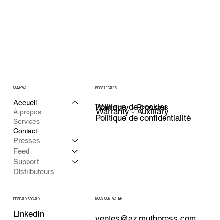
COMPACT
INFOS LÉGALES
Accueil
Politique de cookies
Warranty - Presses
Warranty - Auxiliary
À propos
Politique de confidentialité
Services
Contact
Presses
Feed
Support
Distributeurs
NOUS CONTACTER
RÉSEAUX SOCIAUX
LinkedIn
ventes@azimuthpress.com