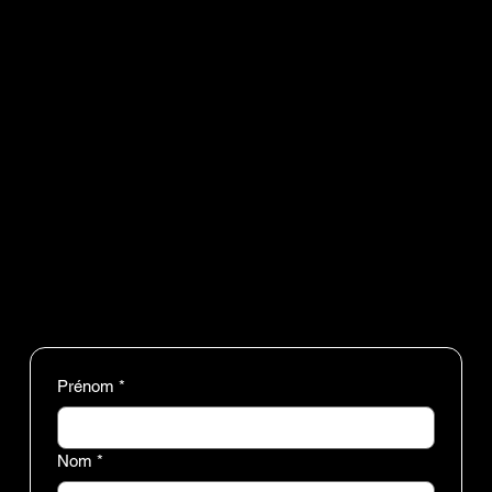
Discuter sur le chat
Prénom
*
Nom
*