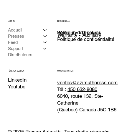
COMPACT
INFOS LÉGALES
Accueil
Politique de cookies
Warranty - Presses
Warranty - Auxiliary
Presses
Politique de confidentialité
Feed
Support
Distributeurs
NOUS CONTACTER
RÉSEAUX SOCIAUX
LinkedIn
ventes@azimuthpress.com
Youtube
Tél :
450 632-8080
6040, route 132, Ste-
Catherine
(Québec) Canada J5C 1B6
© 2025 Presse Azimuth . Tous droits réservés.