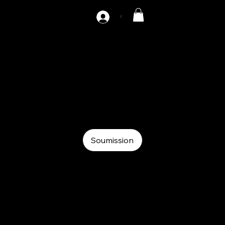
C
AZ-DS2-300
Coil
Coil
Decoiler-straightener
Soumission