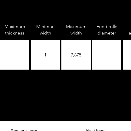
Maximum
Minimun
Maximum
Feed rolls
thickness
width
width
diameter
a
1
7,875
Next Item
Previous Item