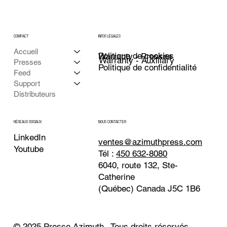
COMPACT
INFOS LÉGALES
Accueil
Politique de cookies
Warranty - Presses
Warranty - Auxiliary
Presses
Politique de confidentialité
Feed
Support
Distributeurs
NOUS CONTACTER
RÉSEAUX SOCIAUX
LinkedIn
ventes@azimuthpress.com
Youtube
Tél :
450 632-8080
6040, route 132, Ste-
Catherine
(Québec) Canada J5C 1B6
© 2025 Presse Azimuth . Tous droits réservés.