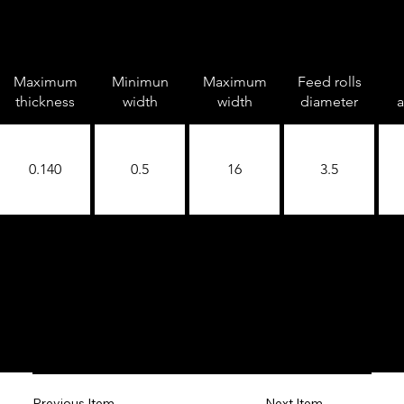
Maximum
Minimun
Maximum
Feed rolls
thickness
width
width
diameter
a
0.140
0.5
16
3.5
Next Item
Previous Item