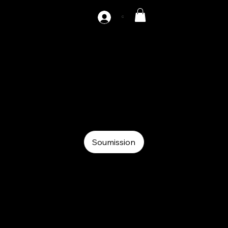
C
AZ-MSF-400
Coil
Coil
MSF
Soumission