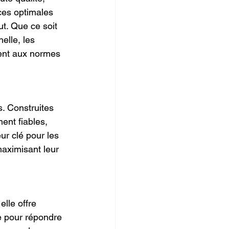
ces optimales 
t. Que ce soit 
elle, les 
dent aux normes 
. Construites 
ent fiables, 
r clé pour les 
maximisant leur 
lle offre 
e pour répondre 