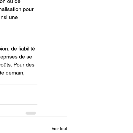
ion ou de 
alisation pour 
insi une 
n, de fiabilité 
eprises de se 
coûts. Pour des 
de demain, 
Voir tout