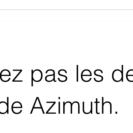
L'Innovation chez Azimuth
Press : Une Tradition
d'Excellence
z pas les de
 de Azimuth.