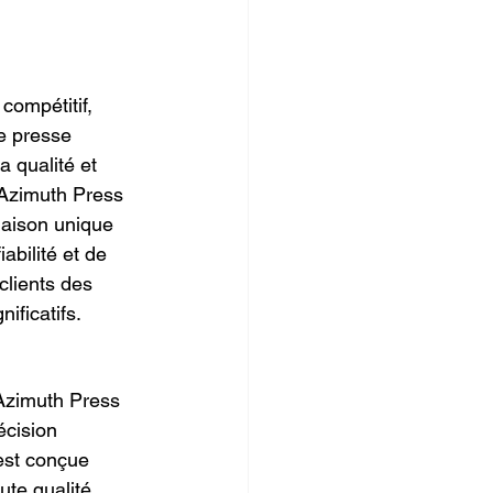
ompétitif, 
e presse 
a qualité et 
. Azimuth Press 
naison unique 
iabilité et de 
clients des 
ificatifs.
Azimuth Press 
écision 
st conçue 
te qualité, 