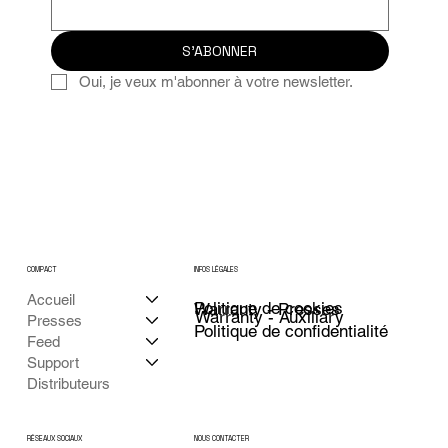
S'ABONNER
Oui, je veux m'abonner à votre newsletter.
COMPACT
INFOS LÉGALES
Accueil
Politique de cookies
Warranty - Presses
Warranty - Auxiliary
Presses
Politique de confidentialité
Feed
Support
Distributeurs
NOUS CONTACTER
RÉSEAUX SOCIAUX