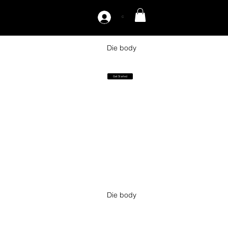
C
Die body
Get Started
Die body